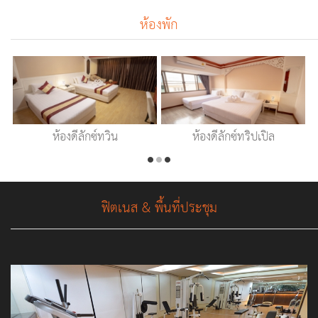
ห้องพัก
ห้องดีลักซ์ทวิน
ห้องดีลักซ์ทริปเปิล
ฟิตเนส & พื้นที่ประชุม